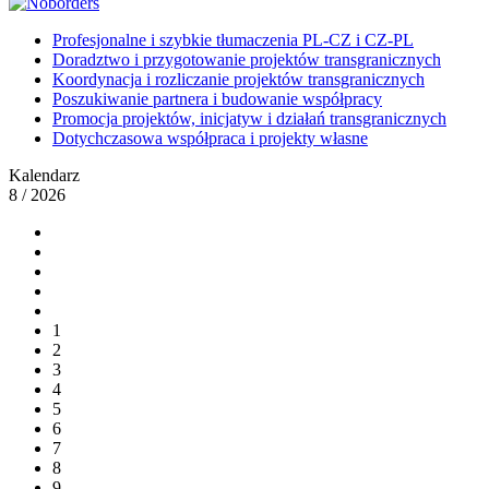
Profesjonalne i szybkie tłumaczenia PL-CZ i CZ-PL
Doradztwo i przygotowanie projektów transgranicznych
Koordynacja i rozliczanie projektów transgranicznych
Poszukiwanie partnera i budowanie współpracy
Promocja projektów, inicjatyw i działań transgranicznych
Dotychczasowa współpraca i projekty własne
Kalendarz
8 / 2026
1
2
3
4
5
6
7
8
9