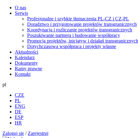
O nas
Serwis
Profesjonalne i szybkie tłumaczenia PL-CZ i CZ-PL
Doradztwo i przygotowanie projektów transgranicznych
Koordynacja i rozliczanie projektów transgranicznych
Poszukiwanie partnera i budowanie współpracy
Promocja projektów, inicjatyw i działań transgranicznyc
Dotychczasowa współpraca i projekty własne
Aktualności
Kalendarz
Dokumenty
Ramy prawne
Kontakt
pl
CZE
PL
ENG
DE
ESP
HR
Zaloguj się
/
Zarejestruj